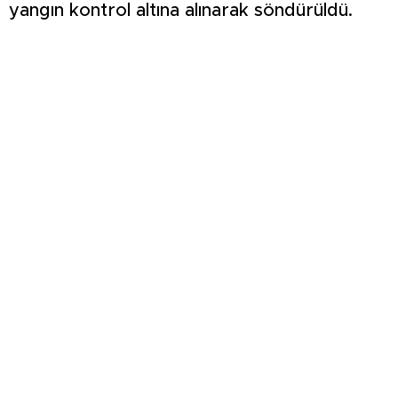
yangın kontrol altına alınarak söndürüldü.
Yangının çıkış nedeniyle ilgili inceleme
başlatıldı.
ŞİMŞEK İLK HAZIRLIK MAÇINDAN
GALİBİYETLE AYRILDI