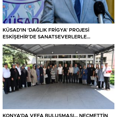
KÜSAD’IN ‘DAĞLIK FRİGYA’ PROJESİ
ESKİŞEHİR’DE SANATSEVERLERLE
BULUŞUYOR
KONYA’DA VEFA BULUŞMASI… NECMETTİN