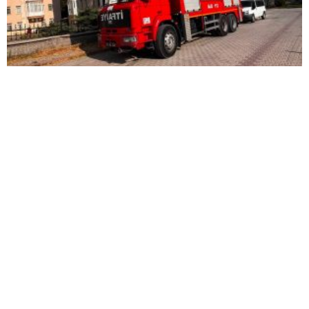
Mutfakta çıkan yangın büyümeden söndürüldü