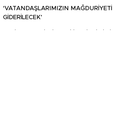
‘VATANDAŞLARIMIZIN MAĞDURİYETİ
GİDERİLECEK’
Toplantının ardından açıklamalarda bulunan
Bayırcı, yaşanan sıkıntıların bir an önce son
bulması için kararlı olduklarını vurguladı.
Bayırcı, “Hemşehrilerimizin yaşadığı
mağduriyetin farkındayız. OEDAŞ
yetkilileriyle yaptığımız bu kapsamlı
görüşmede, arızaların giderilmesi ve altyapı
çalışmalarının hızlandırılması noktasında
gerekli taleplerimizi ilettik. Çalışmalarımızı
durmaksızın sürdürüyoruz” ifadelerini
kullandı.