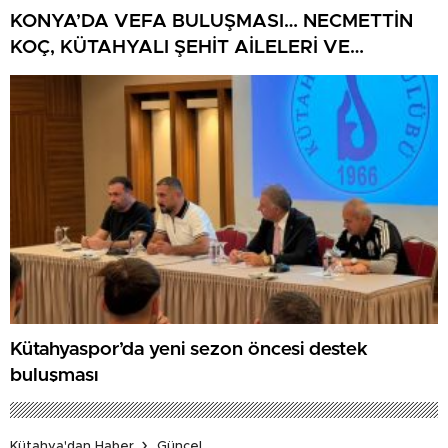
KONYA’DA VEFA BULUŞMASI… NECMETTİN
KOÇ, KÜTAHYALI ŞEHİT AİLELERİ VE
GAZİLERİ AĞIRLADI
Kütahyaspor’da yeni sezon öncesi destek
buluşması
Kütahya'dan Haber
Güncel