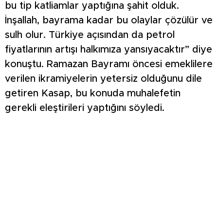
bu tip katliamlar yaptığına şahit olduk.
İnşallah, bayrama kadar bu olaylar çözülür ve
sulh olur. Türkiye açısından da petrol
fiyatlarının artışı halkımıza yansıyacaktır” diye
konuştu. Ramazan Bayramı öncesi emeklilere
verilen ikramiyelerin yetersiz olduğunu dile
getiren Kasap, bu konuda muhalefetin
gerekli eleştirileri yaptığını söyledi.
Kütahya’nın temel sorunlarına değinen
Kasap, şehirde özellikle sağlık altyapısı, hızlı
tren ve karayolu bağlantılarında ciddi
eksiklikler bulunduğunu vurgulayarak,
“Kütahya hep küçülen bir şehir. Hastane ve
hızlı tren alt yapısı, karayolları
bağlantılarındaki sıkıntıları defalarca