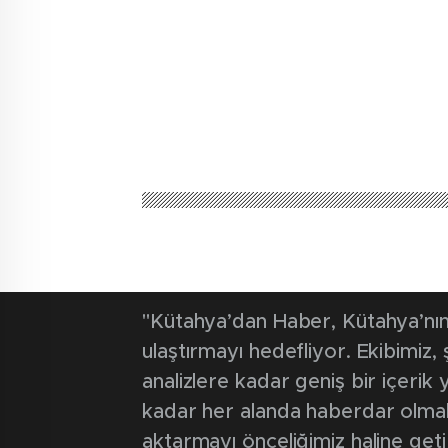
Kütahya'dan Haber
Güncel
Göbel’de yatı
misafir ağırla