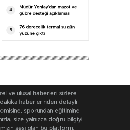
Müdür Yeniay’dan mazot ve
4
gübre desteği açıklaması
76 derecelik termal su gün
5
yüzüne çıktı
026 12:11
- Güncelleme Tarihi: 25 Ocak 2026 12:11
iyor: 175 bin