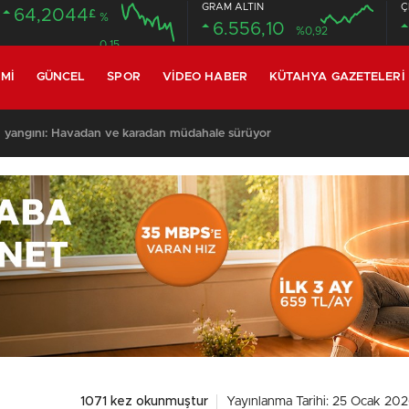
GRAM ALTIN
Ç
64,2044
£
%
6.556,10
%0,92
0.15
MI
GÜNCEL
SPOR
VIDEO HABER
KÜTAHYA GAZETELERI
 yangını: Havadan ve karadan müdahale sürüyor
1071 kez okunmuştur
Yayınlanma Tarihi: 25 Ocak 202