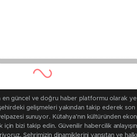
264 kez okunmuştur
Yayınlanma Tarihi: 25 Ocak 2
rımlar meyvesini ver
ndı