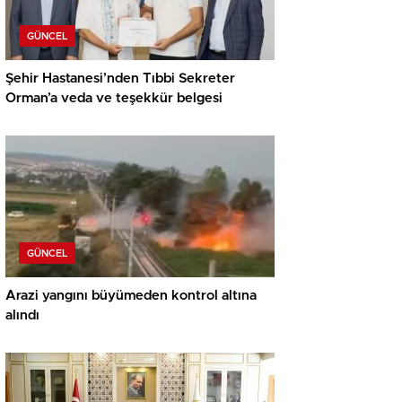
GÜNCEL
Şehir Hastanesi’nden Tıbbi Sekreter
Orman’a veda ve teşekkür belgesi
GÜNCEL
Arazi yangını büyümeden kontrol altına
alındı