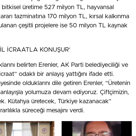
bitkisel üretime 527 milyon TL, hayvansal
ararı tazminatına 170 milyon TL, kırsal kalkınma
lanan çeşitli projelere ise 50 milyon TL kaynak
ĞİL İCRAATLA KONUŞUR’
arını belirten Erenler, AK Parti belediyeciliği ve
raat” odaklı bir anlayış yattığını ifade etti.
esinde olduklarını dile getiren Erenler, “Üretenin
anlayışla yolumuza devam ediyoruz. Çiftçimizin,
ek. Kütahya üretecek, Türkiye kazanacak”
arlılıkla süreceği mesajını verdi.