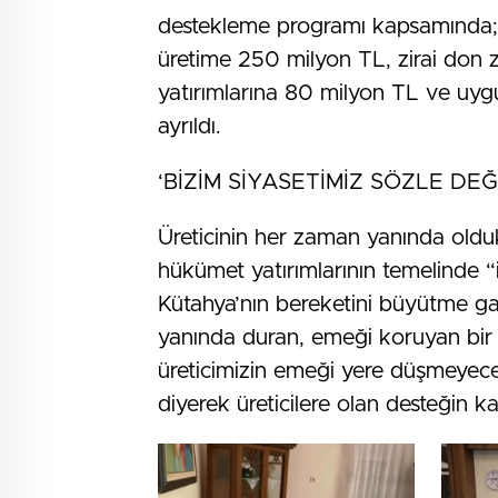
destekleme programı kapsamında; 
üretime 250 milyon TL, zirai don z
yatırımlarına 80 milyon TL ve uygu
ayrıldı.
‘BİZİM SİYASETİMİZ SÖZLE DE
Üreticinin her zaman yanında oldukl
hükümet yatırımlarının temelinde “ic
Kütahya’nın bereketini büyütme gay
yanında duran, emeği koruyan bir 
üreticimizin emeği yere düşmeyec
diyerek üreticilere olan desteğin kar