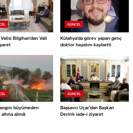
CEL
GÜNCEL
Valisi Bilgihan’dan Vali
Kütahya’da görev yapan genç
iyaret
doktor hayatını kaybetti
CEL
GÜNCEL
yangını büyümeden
Başsavcı Uçar’dan Başkan
 altına alındı
Derin’e iade-i ziyaret