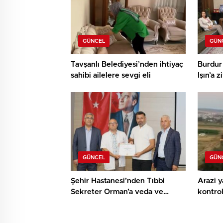
GÜNCEL
GÜN
Tavşanlı Belediyesi’nden ihtiyaç
Burdur 
sahibi ailelere sevgi eli
Işın’a z
GÜNCEL
GÜN
Şehir Hastanesi’nden Tıbbi
Arazi 
Sekreter Orman’a veda ve
kontrol
teşekkür belgesi