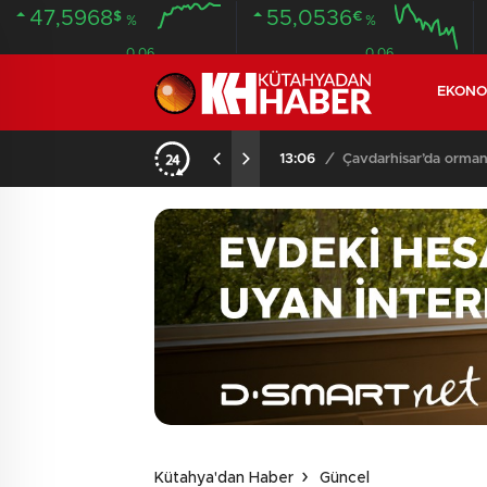
47,5968
55,0536
$
€
%
%
0.06
0.06
EKONO
13:06
/
Çavdarhisar’da orman
Kütahya'dan Haber
Güncel