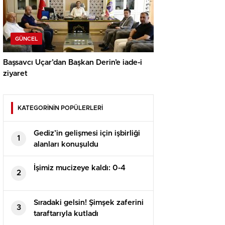
GÜNCEL
Başsavcı Uçar’dan Başkan Derin’e iade-i
ziyaret
KATEGORİNİN POPÜLERLERİ
Gediz’in gelişmesi için işbirliği
1
alanları konuşuldu
İşimiz mucizeye kaldı: 0-4
2
Sıradaki gelsin! Şimşek zaferini
3
taraftarıyla kutladı