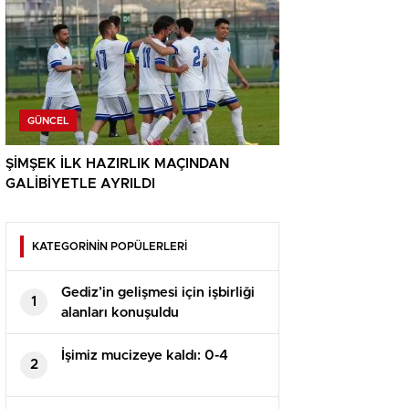
GÜNCEL
ŞİMŞEK İLK HAZIRLIK MAÇINDAN
GALİBİYETLE AYRILDI
KATEGORİNİN POPÜLERLERİ
Gediz’in gelişmesi için işbirliği
1
alanları konuşuldu
İşimiz mucizeye kaldı: 0-4
2