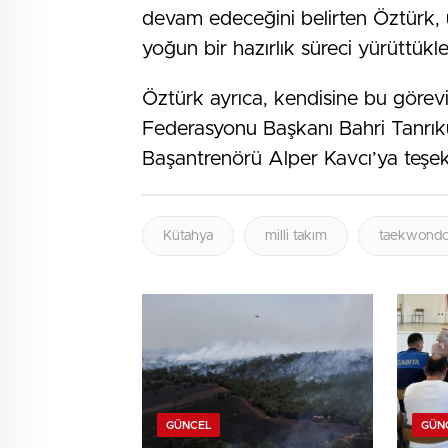
devam edeceğini belirten Öztürk, u
yoğun bir hazırlık süreci yürüttükler
Öztürk ayrıca, kendisine bu göre
Federasyonu Başkanı Bahri Tanrık
Başantrenörü Alper Kavcı’ya teşekk
Kütahya
milli takım
taekwond
GÜNCEL
GÜN