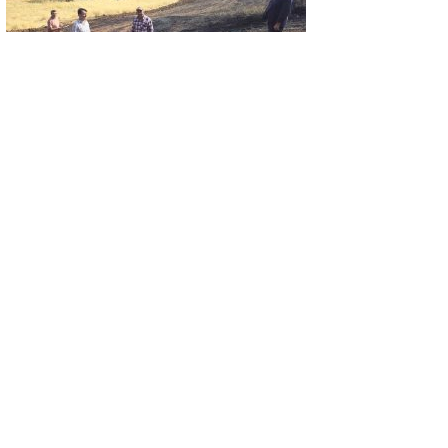
GÜNCEL
Yangın sonrası zarar gören alanlarda hasar
tespit çalışması yapıldı
GÜNCEL
‘Yüzme Bilmeyen Kalmasın’ yaz okulu için
başvurular devam ediyor