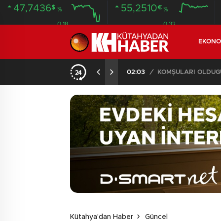
47,7436
55,2510
$
€
%
%
0.18
0.32
EKONO
İLDE 104 GÖZALTI
02:03
/
Kütahya'dan Haber
Güncel