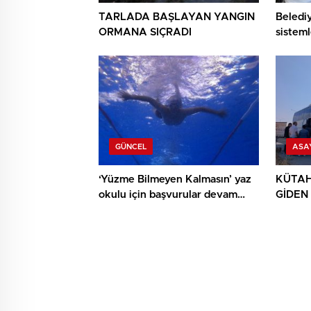
TARLADA BAŞLAYAN YANGIN
Beledi
ORMANA SIÇRADI
sisteml
anlatıld
GÜNCEL
ASA
‘Yüzme Bilmeyen Kalmasın’ yaz
KÜTAH
okulu için başvurular devam
GİDEN
ediyor
YAPTI: