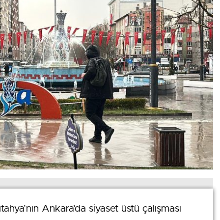
0
News
Kütahya’nın Ankara’da siyaset üstü çalışması
Kütahya’nın Ankara’da siyaset üstü çalışması