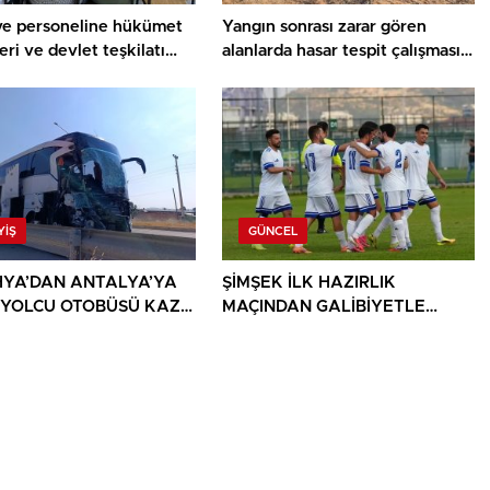
ye personeline hükümet
Yangın sonrası zarar gören
eri ve devlet teşkilatı
alanlarda hasar tespit çalışması
ı
yapıldı
YIŞ
GÜNCEL
YA’DAN ANTALYA’YA
ŞİMŞEK İLK HAZIRLIK
 YOLCU OTOBÜSÜ KAZA
MAÇINDAN GALİBİYETLE
 1 ÖLÜ, 15 YARALI
AYRILDI