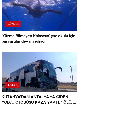
GÜNCEL
‘Yüzme Bilmeyen Kalmasın’ yaz okulu için
başvurular devam ediyor
ASAYIŞ
KÜTAHYA’DAN ANTALYA’YA GİDEN
YOLCU OTOBÜSÜ KAZA YAPTI: 1 ÖLÜ, 15
YARALI