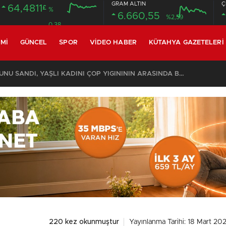
GRAM ALTIN
Ç
64,4811
£
%
6.660,55
%2,59
0.38
MI
GÜNCEL
SPOR
VIDEO HABER
KÜTAHYA GAZETELERI
KOMŞULARI ÖLDÜĞÜNÜ SANDI, YAŞLI KADINI ÇÖP YIĞINININ ARASINDA BULUNDU
220 kez okunmuştur
Yayınlanma Tarihi: 18 Mart 20