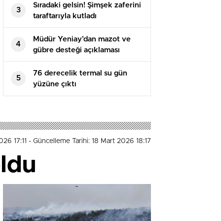
Sıradaki gelsin! Şimşek zaferini
3
taraftarıyla kutladı
Müdür Yeniay’dan mazot ve
4
gübre desteği açıklaması
76 derecelik termal su gün
5
yüzüne çıktı
026 17:11
- Güncelleme Tarihi: 18 Mart 2026 18:17
oldu