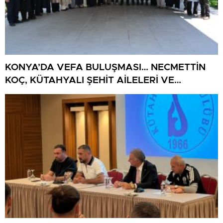
KONYA’DA VEFA BULUŞMASI… NECMETTİN
KOÇ, KÜTAHYALI ŞEHİT AİLELERİ VE
GAZİLERİ AĞIRLADI