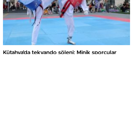
Kütahya’da tekvando şöleni: Minik sporcular
dostluk müsabakasında buluştu