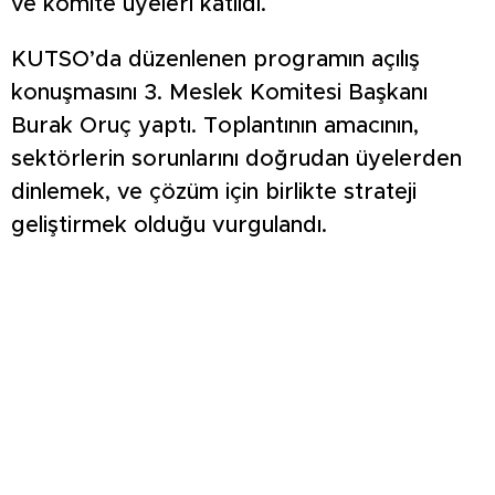
ve komite üyeleri katıldı.
KUTSO’da düzenlenen programın açılış
konuşmasını 3. Meslek Komitesi Başkanı
Burak Oruç yaptı. Toplantının amacının,
sektörlerin sorunlarını doğrudan üyelerden
dinlemek, ve çözüm için birlikte strateji
geliştirmek olduğu vurgulandı.
KUTSO Yönetim Kurulu Başkanı Esin Güral
Argat, çok yakında hayata geçecek Kütahya
İş Dünyası Platformu ile şehir genelinde iş
birliğini artırmayı hedeflediklerini paylaştı.
Konuşmasında ayrıca, Orta Vadeli
Program’ın makroekonomik yol haritasına