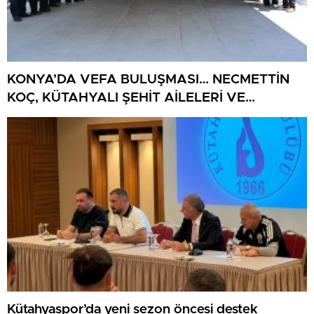
KONYA’DA VEFA BULUŞMASI… NECMETTİN
KOÇ, KÜTAHYALI ŞEHİT AİLELERİ VE
GAZİLERİ AĞIRLADI
Kütahyaspor’da yeni sezon öncesi destek