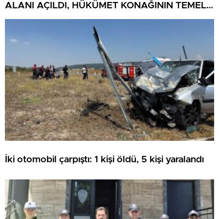
ALANI AÇILDI, HÜKÜMET KONAĞININ TEMELİ
ATILDI
İki otomobil çarpıştı: 1 kişi öldü, 5 kişi yaralandı