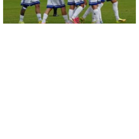
ŞİMŞEK İLK HAZIRLIK MAÇINDAN
GALİBİYETLE AYRILDI
TIR ŞARAMPOLE DEVRİLDİ: SÜRÜCÜ