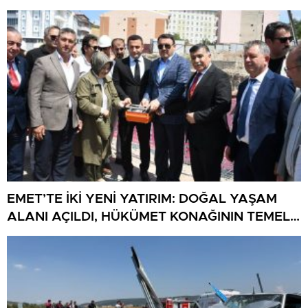
EMET’TE İKİ YENİ YATIRIM: DOĞAL YAŞAM
ALANI AÇILDI, HÜKÜMET KONAĞININ TEMELİ
ATILDI