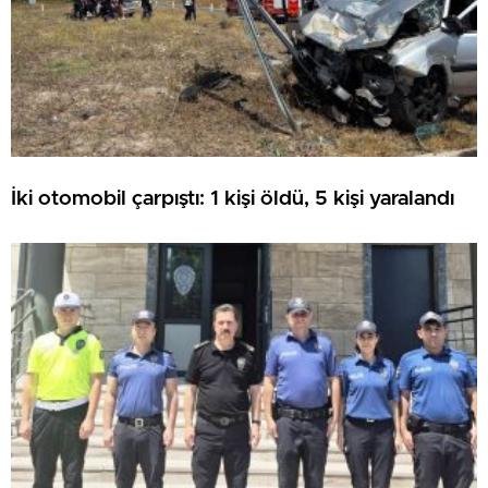
İki otomobil çarpıştı: 1 kişi öldü, 5 kişi yaralandı