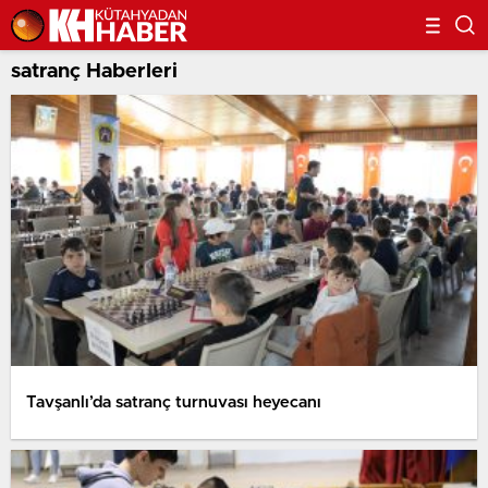
satranç Haberleri
Tavşanlı’da satranç turnuvası heyecanı