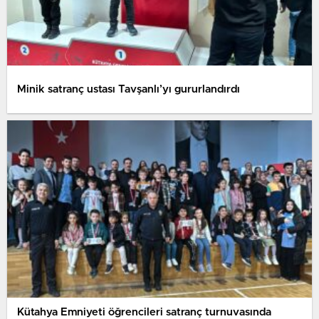
Minik satranç ustası Tavşanlı’yı gururlandırdı
Kütahya Emniyeti öğrencileri satranç turnuvasında