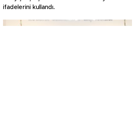
ifadelerini kullandı.
Kütahya OSB Yönetim Kurulu’ndan Başsavcı Kılıç
ve MHP İl Başkanı Türker’e ziyaret