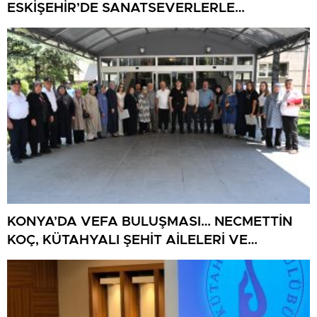
ESKİŞEHİR’DE SANATSEVERLERLE
BULUŞUYOR
KONYA’DA VEFA BULUŞMASI… NECMETTİN
KOÇ, KÜTAHYALI ŞEHİT AİLELERİ VE
GAZİLERİ AĞIRLADI