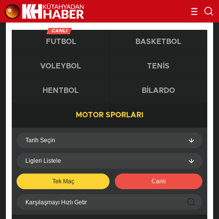
CANLI
FUTBOL
BASKETBOL
VOLEYBOL
TENIS
HENTBOL
BILARDO
MOTOR SPORLARI
Tarih Seçin
Ligleri Listele
Tek Maç
Canlı