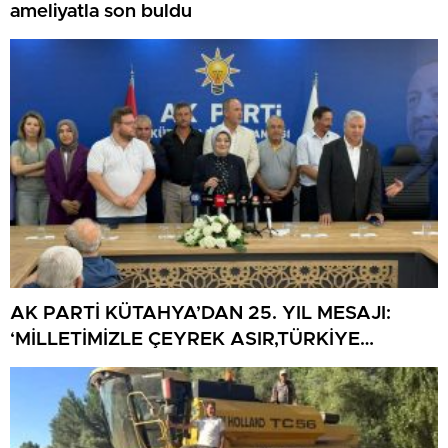
ameliyatla son buldu
AK PARTİ KÜTAHYA’DAN 25. YIL MESAJI:
‘MİLLETİMİZLE ÇEYREK ASIR,TÜRKİYE
GELECEĞE HAZIR’