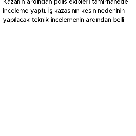
Kazanın ardından polis ekipleri tamirhanede
inceleme yaptı. İş kazasının kesin nedeninin
yapılacak teknik incelemenin ardından belli
olacak. Olayla ilgili soruşturma başlatıldı.
Germiyan Kampüsü’nde 350 milyon TL’lik yeni
yaşam alanının temeli atıldı