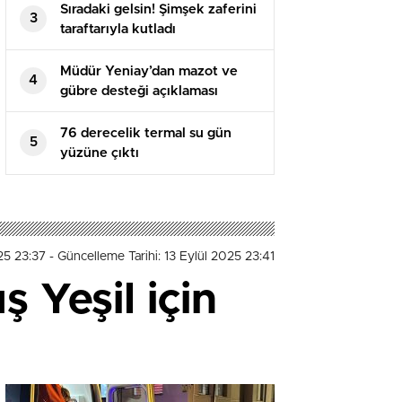
Sıradaki gelsin! Şimşek zaferini
3
taraftarıyla kutladı
Müdür Yeniay’dan mazot ve
4
gübre desteği açıklaması
76 derecelik termal su gün
5
yüzüne çıktı
025 23:37
- Güncelleme Tarihi: 13 Eylül 2025 23:41
 Yeşil için