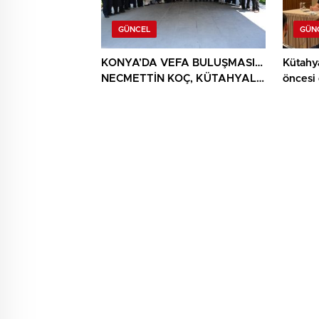
GÜNCEL
GÜN
KONYA’DA VEFA BULUŞMASI…
Kütahy
NECMETTİN KOÇ, KÜTAHYALI
öncesi
ŞEHİT AİLELERİ VE GAZİLERİ
AĞIRLADI