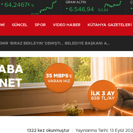
GRAM ALTIN
Ç
64,2467
£
%
6.546,94
%0,84
0.07
MI
GÜNCEL
SPOR
VIDEO HABER
KÜTAHYA GAZETELERI
SON DAKİKA – AYDEMİR ‘BİRAZ BEKLEYİN’ DEMİŞTİ… BELEDİYE BAŞKANI AK PARTİ’YE GEÇİYOR
1322 kez okunmuştur
Yayınlanma Tarihi: 13 Eylül 20