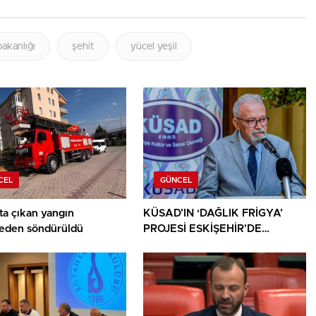
akanlığı
şehit
yücel yeşil
CEL
GÜNCEL
ta çıkan yangın
KÜSAD’IN ‘DAĞLIK FRİGYA’
den söndürüldü
PROJESİ ESKİŞEHİR’DE
SANATSEVERLERLE
BULUŞUYOR