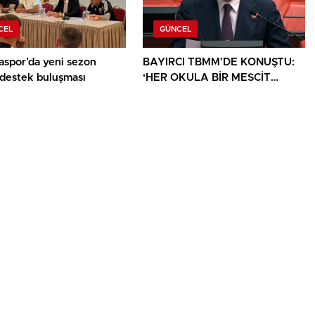
CEL
GÜNCEL
aspor’da yeni sezon
BAYIRCI TBMM’DE KONUŞTU:
 destek buluşması
‘HER OKULA BİR MESCİT
AYRICALIK DEĞİL, HAKTIR’