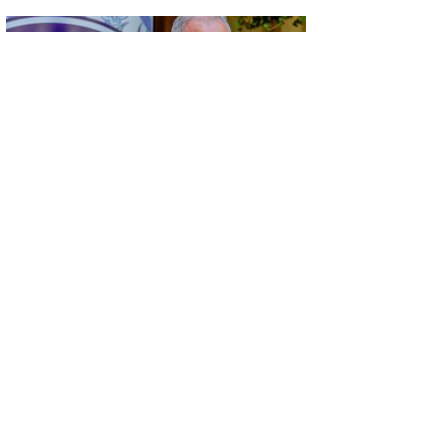
GÜNCEL
KÜSAD’IN ‘DAĞLIK FRİGYA’ PROJESİ
ESKİŞEHİR’DE SANATSEVERLERLE
BULUŞUYOR
GÜNCEL
KONYA’DA VEFA BULUŞMASI…