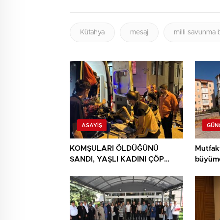
Kütahya
mesaj
milli savunma b
ASAYIŞ
GÜN
KOMŞULARI ÖLDÜĞÜNÜ
Mutfak
SANDI, YAŞLI KADINI ÇÖP
büyüme
YIĞINININ ARASINDA
BULUNDU