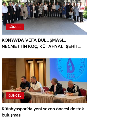
GÜNCEL
KONYA’DA VEFA BULUŞMASI…
NECMETTİN KOÇ, KÜTAHYALI ŞEHİT
AİLELERİ VE GAZİLERİ AĞIRLADI
GÜNCEL
Kütahyaspor’da yeni sezon öncesi destek
buluşması