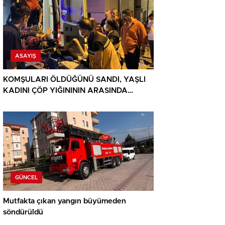
ASAYIŞ
KOMŞULARI ÖLDÜĞÜNÜ SANDI, YAŞLI
KADINI ÇÖP YIĞINININ ARASINDA
BULUNDU
GÜNCEL
Mutfakta çıkan yangın büyümeden
söndürüldü