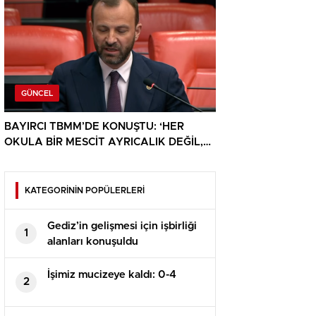
GÜNCEL
BAYIRCI TBMM’DE KONUŞTU: ‘HER
OKULA BİR MESCİT AYRICALIK DEĞİL,
HAKTIR’
KATEGORİNİN POPÜLERLERİ
Gediz’in gelişmesi için işbirliği
1
alanları konuşuldu
İşimiz mucizeye kaldı: 0-4
2