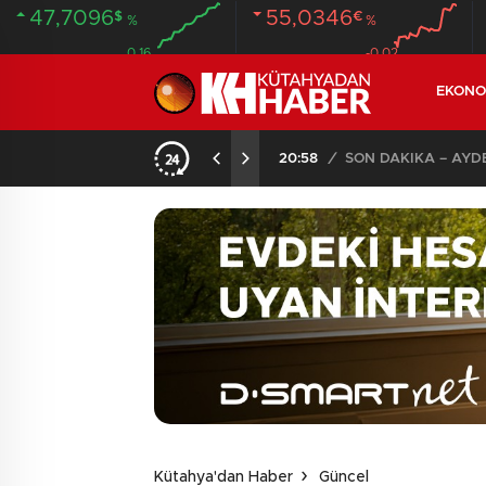
47,7096
55,0346
$
€
%
%
0.16
-0.02
EKONO
ANDI
20:58
/
Kütahya'dan Haber
Güncel