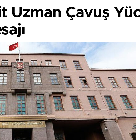
t Uzman Çavuş Yücel
sajı