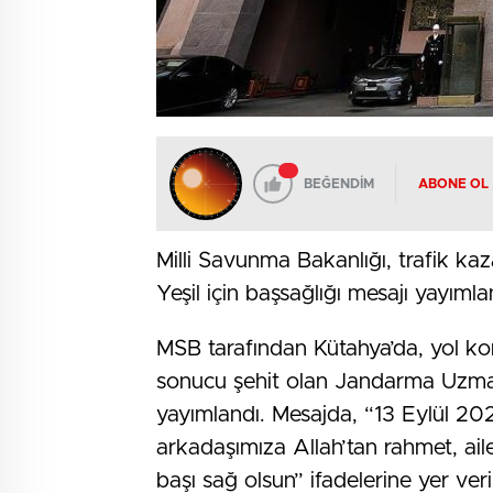
BEĞENDİM
ABONE OL
Milli Savunma Bakanlığı, trafik 
Yeşil için başsağlığı mesajı yayımla
MSB tarafından Kütahya’da, yol kon
sonucu şehit olan Jandarma Uzman
yayımlandı. Mesajda, “13 Eylül 20
arkadaşımıza Allah’tan rahmet, ailes
başı sağ olsun” ifadelerine yer veril