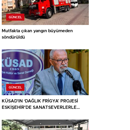
GÜNCEL
Mutfakta çıkan yangın büyümeden
söndürüldü
GÜNCEL
KÜSAD’IN ‘DAĞLIK FRİGYA’ PROJESİ
ESKİŞEHİR’DE SANATSEVERLERLE
BULUŞUYOR