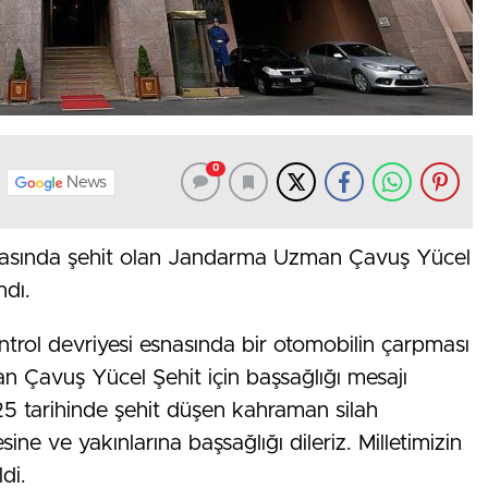
0
News
kazasında şehit olan Jandarma Uzman Çavuş Yücel
ndı.
trol devriyesi esnasında bir otomobilin çarpması
 Çavuş Yücel Şehit için başsağlığı mesajı
25 tarihinde şehit düşen kahraman silah
ine ve yakınlarına başsağlığı dileriz. Milletimizin
di.