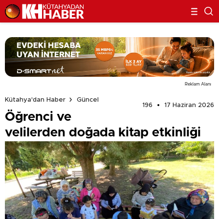
Reklam Alanı
Kütahya'dan Haber
Güncel
196
17 Haziran 2026
Öğrenci ve
velilerden doğada kitap etkinliği