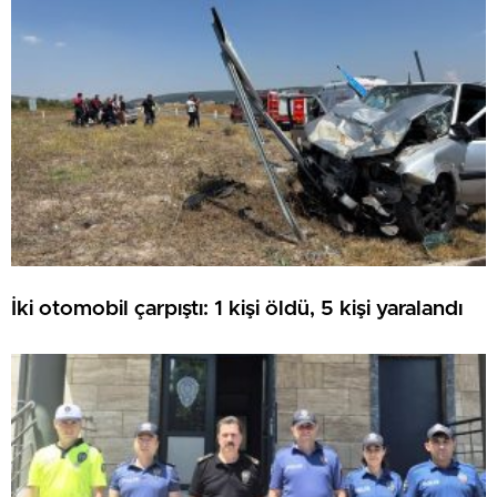
İki otomobil çarpıştı: 1 kişi öldü, 5 kişi yaralandı