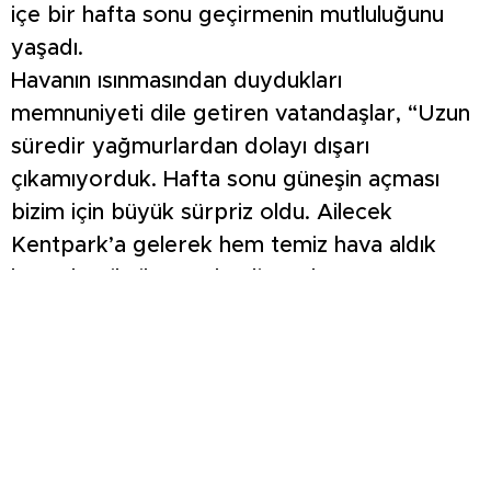
içe bir hafta sonu geçirmenin mutluluğunu
yaşadı.
Havanın ısınmasından duydukları
memnuniyeti dile getiren vatandaşlar, “Uzun
süredir yağmurlardan dolayı dışarı
çıkamıyorduk. Hafta sonu güneşin açması
bizim için büyük sürpriz oldu. Ailecek
Kentpark’a gelerek hem temiz hava aldık
hem de piknik yaptık” diyerek
memnuniyetlerini ifade ettiler.
Parktaki yoğunluğun akşam saatlerine kadar
devam etmesi beklenirken, yetkililer
vatandaşları çevre temizliği konusunda
duyarlı olmaya çağırdı.