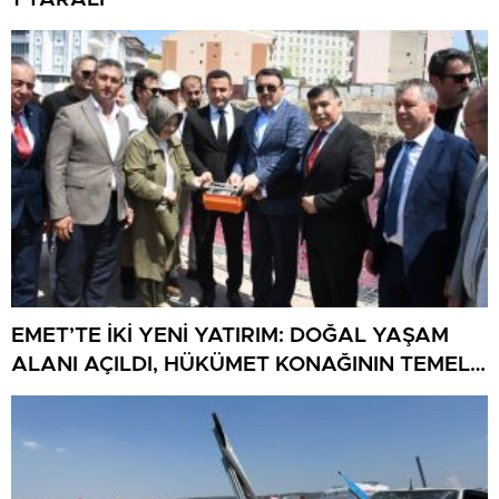
EMET’TE İKİ YENİ YATIRIM: DOĞAL YAŞAM
ALANI AÇILDI, HÜKÜMET KONAĞININ TEMELİ
ATILDI