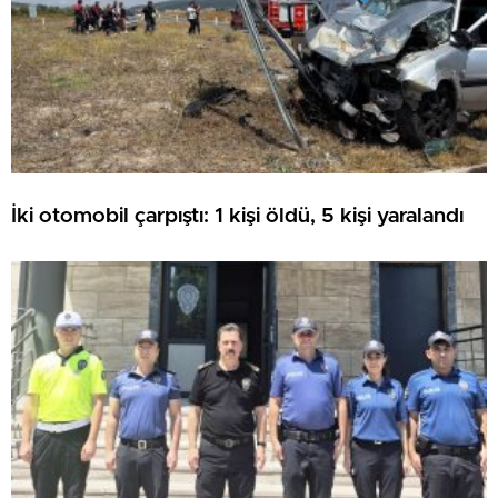
İki otomobil çarpıştı: 1 kişi öldü, 5 kişi yaralandı