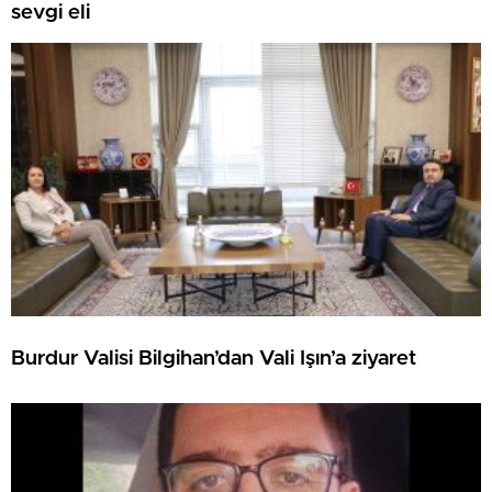
sevgi eli
Burdur Valisi Bilgihan’dan Vali Işın’a ziyaret