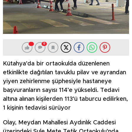
0
Kütahya’da bir ortaokulda düzenlenen
etkinlikte dağıtılan tavuklu pilav ve ayrandan
yiyen zehirlenme şüphesiyle hastaneye
başvuranların sayısı 114’e yükseldi. Tedavi
altına alınan kişilerden 113’ü taburcu edilirken,
1 kişinin tedavisi sürüyor
Olay, Meydan Mahallesi Aydınlık Caddesi
üzerindeki Şule Mete Tetik Ortaokulu’nda