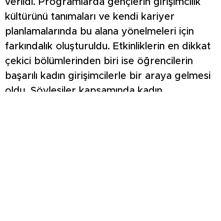
verildi. Programlarda gençlerin girişimcilik
kültürünü tanımaları ve kendi kariyer
planlamalarında bu alana yönelmeleri için
farkındalık oluşturuldu. Etkinliklerin en dikkat
çekici bölümlerinden biri ise öğrencilerin
başarılı kadın girişimcilerle bir araya gelmesi
oldu. Söyleşiler kapsamında kadın
girişimciler, kooperatif temsilcileri ve yerel
işletme sahipleri kendi deneyimlerini
paylaşarak gençlere ilham verdi. Girişimciler,
iş hayatına atılma süreçlerinde karşılaştıkları
zorlukları, elde ettikleri başarıları ve
girişimcilik yolculuklarında edindikleri
tecrübeleri anlattı. Program çerçevesinde
Devlet Hatun Mesleki ve Teknik Anadolu