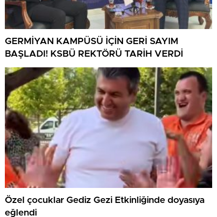
GERMİYAN KAMPÜSÜ İÇİN GERİ SAYIM
BAŞLADI! KSBÜ REKTÖRÜ TARİH VERDİ
Özel çocuklar Gediz Gezi Etkinliğinde doyasıya
eğlendi