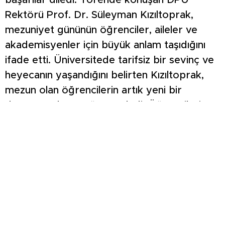
başarılar diledi. Törende konuşan DPÜ
Rektörü Prof. Dr. Süleyman Kızıltoprak,
mezuniyet gününün öğrenciler, aileler ve
akademisyenler için büyük anlam taşıdığını
ifade etti. Üniversitede tarifsiz bir sevinç ve
heyecanın yaşandığını belirten Kızıltoprak,
mezun olan öğrencilerin artık yeni bir
döneme adım attığını söyledi. Öğrencilerin
üniversite hayatları boyunca yalnızca
akademik bilgi edinmediklerini, aynı zamanda
dostluklar kurduklarını, zorluklarla mücadele
ettiklerini ve hayat tecrübesi kazandıklarını
vurgulayan Kızıltoprak, “Bugün sizler
Dumlupınar ruhunu benimsemiş gençler
olarak ülkemizin geleceğine yön verecek