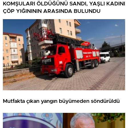
KOMŞULARI ÖLDÜĞÜNÜ SANDI, YAŞLI KADINI
ÇÖP YIĞINININ ARASINDA BULUNDU
Mutfakta çıkan yangın büyümeden söndürüldü