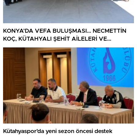
KONYA’DA VEFA BULUŞMASI… NECMETTİN
KOÇ, KÜTAHYALI ŞEHİT AİLELERİ VE
GAZİLERİ AĞIRLADI
Kütahyaspor’da yeni sezon öncesi destek