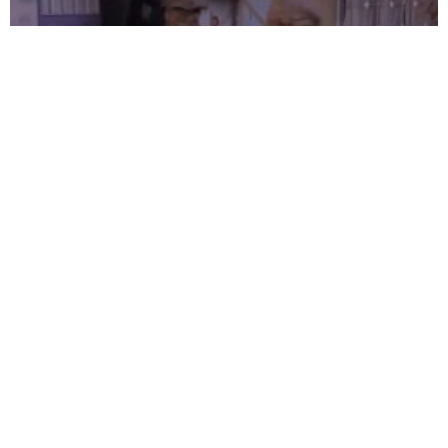
İÇİŞLERİ BAKANLIĞI DUYURDU: 71 İLDE DEV
NARKOTİK OPERASYONU