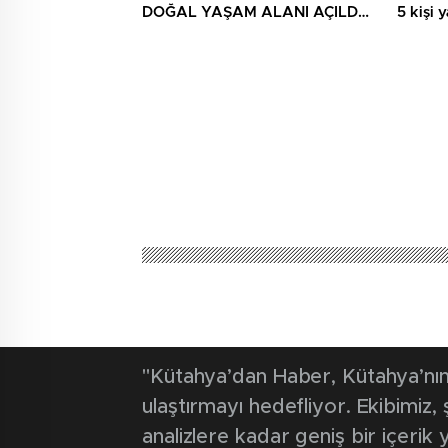
DOĞAL YAŞAM ALANI AÇILDI,
5 kişi 
HÜKÜMET KONAĞININ TEMELİ
ATILDI
"Kütahya’dan Haber, Kütahya’nın 
ulaştırmayı hedefliyor. Ekibimiz
analizlere kadar geniş bir içeri