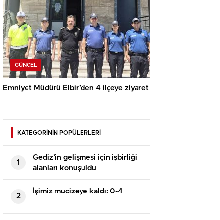
GÜNCEL
Emniyet Müdürü Elbir’den 4 ilçeye ziyaret
KATEGORİNİN POPÜLERLERİ
Gediz’in gelişmesi için işbirliği
1
alanları konuşuldu
İşimiz mucizeye kaldı: 0-4
2