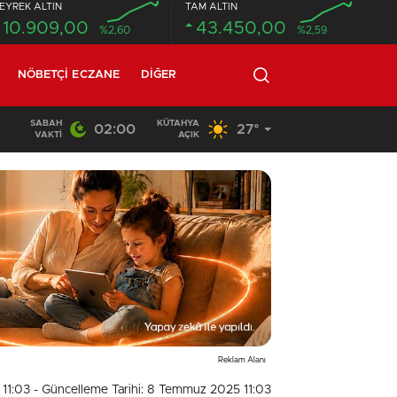
EYREK ALTIN
TAM ALTIN
10.909,00
43.450,00
%2,60
%2,59
NÖBETÇI ECZANE
DIĞER
SABAH
KÜTAHYA
02:00
27°
02:03
/
VAKTI
AÇIK
Reklam Alanı
 11:03
- Güncelleme Tarihi: 8 Temmuz 2025 11:03