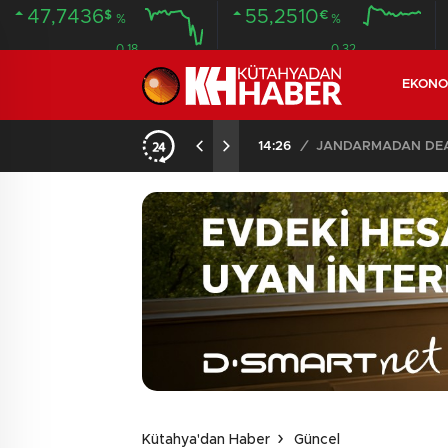
47,7436
55,2510
$
€
%
%
0.18
0.32
EKONO
14:26
/
JANDARMADAN DEAŞ
Kütahya'dan Haber
Güncel