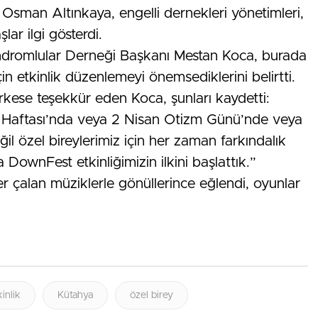
Osman Altınkaya, engelli dernekleri yönetimleri,
lar ilgi gösterdi.
dromlular Derneği Başkanı Mestan Koca, burada
in etkinlik düzenlemeyi önemsediklerini belirtti.
erkese teşekkür eden Koca, şunları kaydetti:
ler Haftası’nda veya 2 Nisan Otizm Günü’nde veya
l özel bireylerimiz için her zaman farkındalık
DownFest etkinliğimizin ilkini başlattık.”
r çalan müziklerle gönüllerince eğlendi, oyunlar
kinlik
Kütahya
özel birey