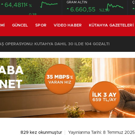
GRAM ALTIN
Ç
64,4811
£
%
6.660,55
%2,59
0.38
MI
GÜNCEL
SPOR
VIDEO HABER
KÜTAHYA GAZETELERI
 OPERASYONU: KÜTAHYA DAHİL 30 İLDE 104 GÖZALTI
829 kez okunmuştur
Yayınlanma Tarihi: 8 Temmuz 2025