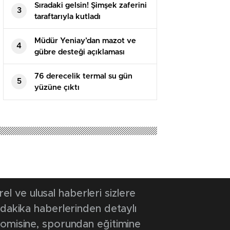
Sıradaki gelsin! Şimşek zaferini
3
taraftarıyla kutladı
Müdür Yeniay’dan mazot ve
4
gübre desteği açıklaması
76 derecelik termal su gün
5
yüzüne çıktı
 ve ulusal haberleri sizlere
 dakika haberlerinden detaylı
onomisine, sporundan eğitimine