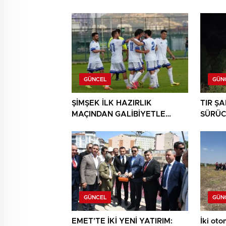
GÜNCEL
GÜN
ŞİMŞEK İLK HAZIRLIK
TIR Ş
MAÇINDAN GALİBİYETLE
SÜRÜC
AYRILDI
GÜNCEL
GÜN
EMET’TE İKİ YENİ YATIRIM:
İki otom