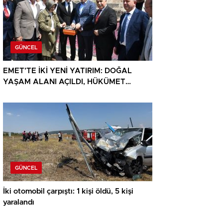
GÜNCEL
EMET’TE İKİ YENİ YATIRIM: DOĞAL
YAŞAM ALANI AÇILDI, HÜKÜMET
KONAĞININ TEMELİ ATILDI
GÜNCEL
İki otomobil çarpıştı: 1 kişi öldü, 5 kişi
yaralandı