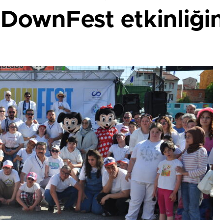
 DownFest etkinliği