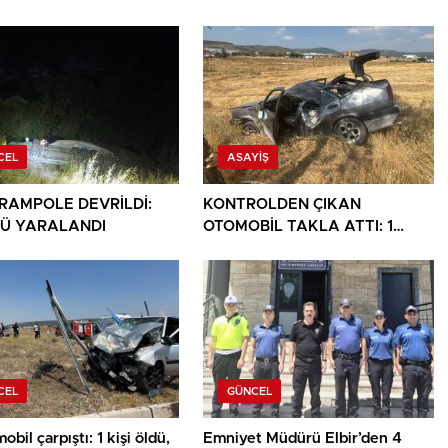
CEL
ASAYIŞ
ARAMPOLE DEVRİLDİ:
KONTROLDEN ÇIKAN
Ü YARALANDI
OTOMOBİL TAKLA ATTI: 1
YARALI
CEL
GÜNCEL
obil çarpıştı: 1 kişi öldü,
Emniyet Müdürü Elbir’den 4