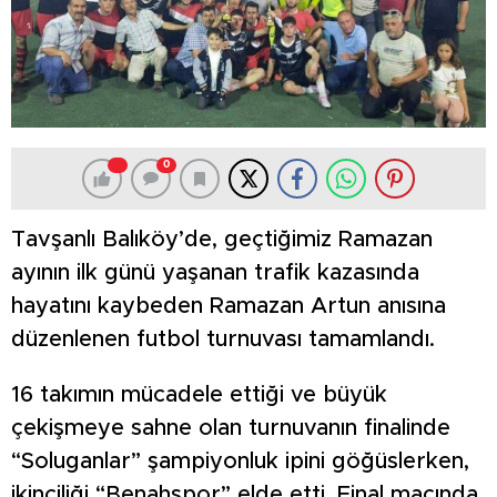
0
Tavşanlı Balıköy’de, geçtiğimiz Ramazan
ayının ilk günü yaşanan trafik kazasında
hayatını kaybeden Ramazan Artun anısına
düzenlenen futbol turnuvası tamamlandı.
16 takımın mücadele ettiği ve büyük
çekişmeye sahne olan turnuvanın finalinde
“Soluganlar” şampiyonluk ipini göğüslerken,
ikinciliği “Benahspor” elde etti. Final maçında