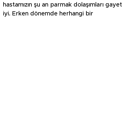
hastamızın şu an parmak dolaşımları gayet
iyi. Erken dönemde herhangi bir
komplikasyon yaşamadık. Hastamızın da
artık taburculuğunu planlıyoruz. İlerleyen
dönemde yapılacak olan fizik tedaviyle
birlikte fonksiyonlarının tamamını geri
kazanmasını bekliyoruz,” ifadelerini kullandı.
Kütahya Sağlık Bilimleri Üniversitesi, uzman
kadrosuyla her gün daha fazla hayata
dokunarak hizmet vermeye devam ediyor.