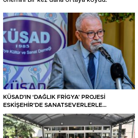
önemini bir kez daha ortaya koydu.
KÜSAD’IN ‘DAĞLIK FRİGYA’ PROJESİ
ESKİŞEHİR’DE SANATSEVERLERLE
BULUŞUYOR