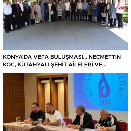
KONYA’DA VEFA BULUŞMASI… NECMETTİN
KOÇ, KÜTAHYALI ŞEHİT AİLELERİ VE
GAZİLERİ AĞIRLADI