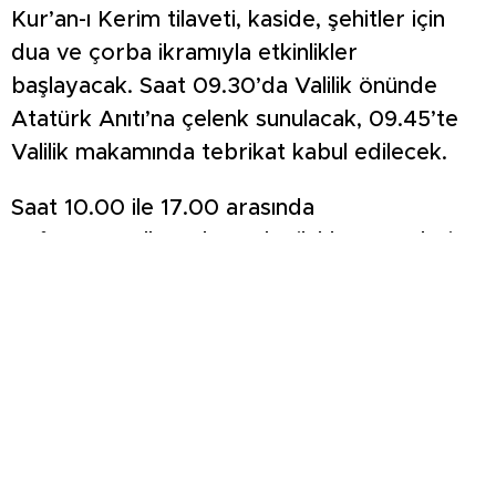
Kur’an-ı Kerim tilaveti, kaside, şehitler için
dua ve çorba ikramıyla etkinlikler
başlayacak. Saat 09.30’da Valilik önünde
Atatürk Anıtı’na çelenk sunulacak, 09.45’te
Valilik makamında tebrikat kabul edilecek.
Saat 10.00 ile 17.00 arasında
Zafertepeçalköy’de Türk Silahlı Kuvvetleri
tanıtıcı stantları, fotoğraf sergisi ve tarihi
silahlar sergisi vatandaşlarla buluşacak. Saat
13.00’te ise merakla beklenen Dumlupınar
Diorama Müzesi’nin açılışı yapılacak.
Zafer Abidesi Tören Programı, saat 14.30’da
Zafertepeçalköy’de gerçekleştirilecek.