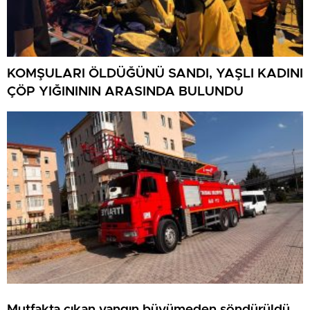
KOMŞULARI ÖLDÜĞÜNÜ SANDI, YAŞLI KADINI
ÇÖP YIĞINININ ARASINDA BULUNDU
Mutfakta çıkan yangın büyümeden söndürüldü