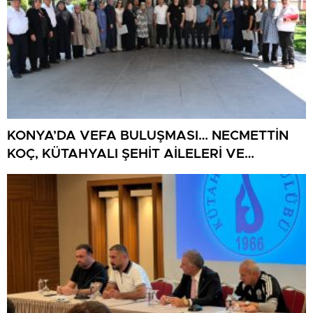
KONYA’DA VEFA BULUŞMASI… NECMETTİN
KOÇ, KÜTAHYALI ŞEHİT AİLELERİ VE
GAZİLERİ AĞIRLADI