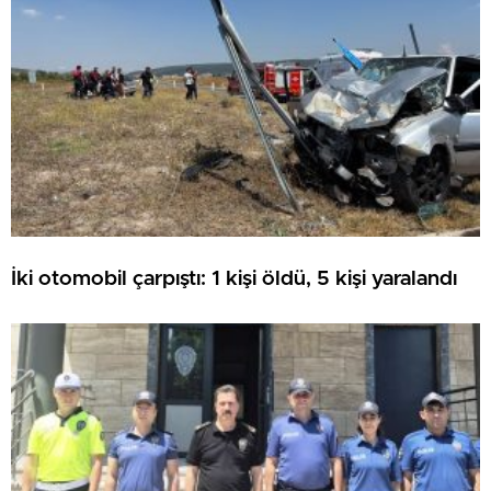
İki otomobil çarpıştı: 1 kişi öldü, 5 kişi yaralandı