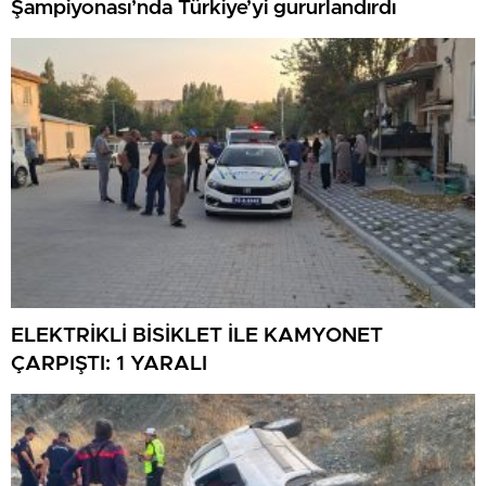
Şampiyonası’nda Türkiye’yi gururlandırdı
ELEKTRİKLİ BİSİKLET İLE KAMYONET
ÇARPIŞTI: 1 YARALI