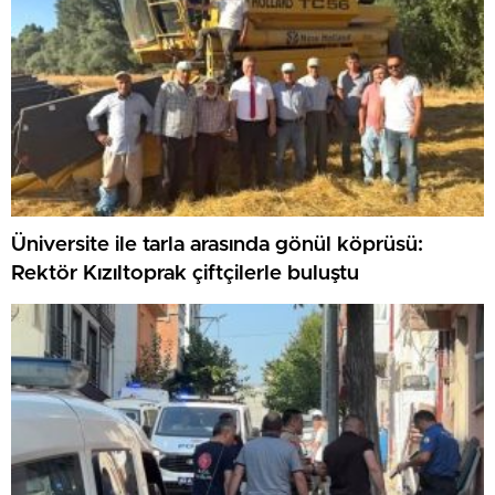
Üniversite ile tarla arasında gönül köprüsü:
Rektör Kızıltoprak çiftçilerle buluştu