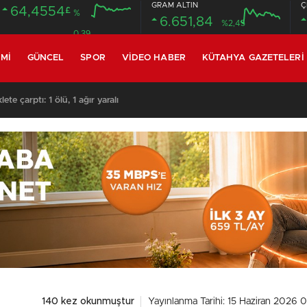
GRAM ALTIN
Ç
64,4554
£
%
6.651,84
%2,45
0.39
MI
GÜNCEL
SPOR
VIDEO HABER
KÜTAHYA GAZETELERI
te çarptı: 1 ölü, 1 ağır yaralı
140 kez okunmuştur
Yayınlanma Tarihi: 15 Haziran 2026 