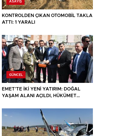
ASAYIŞ
KONTROLDEN ÇIKAN OTOMOBİL TAKLA
ATTI: 1 YARALI
GÜNCEL
EMET’TE İKİ YENİ YATIRIM: DOĞAL
YAŞAM ALANI AÇILDI, HÜKÜMET
KONAĞININ TEMELİ ATILDI