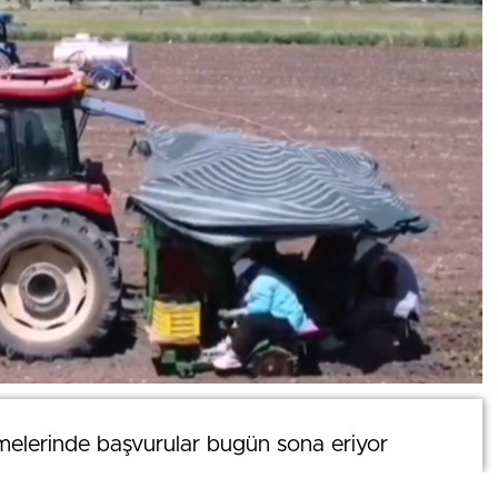
0
melerinde başvurular bugün sona eriyor
melerinde başvurular bugün sona eriyor
News