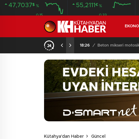
47,7037
55,2111
$
€
%
%
0.15
0.33
EKONO
KOMŞULARI ÖLDÜĞÜNÜ SANDI, YAŞLI KADINI ÇÖP YIĞINININ ARASINDA BULUNDU
18:26
/
Beton mikseri motosikle
Kütahya'dan Haber
Güncel