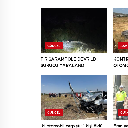
GÜNCEL
ASA
TIR ŞARAMPOLE DEVRİLDİ:
KONTR
SÜRÜCÜ YARALANDI
OTOMO
YARAL
GÜNCEL
GÜN
İki otomobil çarpıştı: 1 kişi öldü,
Emniye