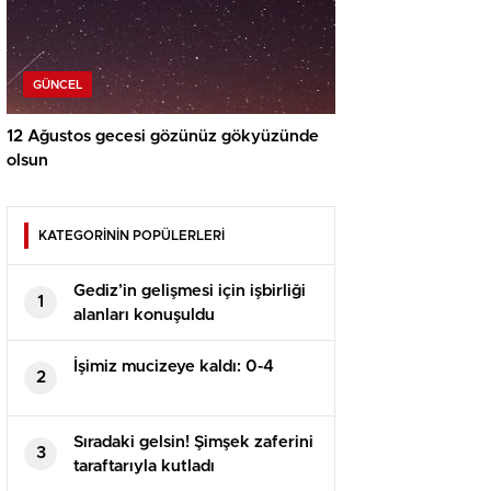
GÜNCEL
12 Ağustos gecesi gözünüz gökyüzünde
olsun
KATEGORİNİN POPÜLERLERİ
Gediz’in gelişmesi için işbirliği
1
alanları konuşuldu
İşimiz mucizeye kaldı: 0-4
2
Sıradaki gelsin! Şimşek zaferini
3
taraftarıyla kutladı