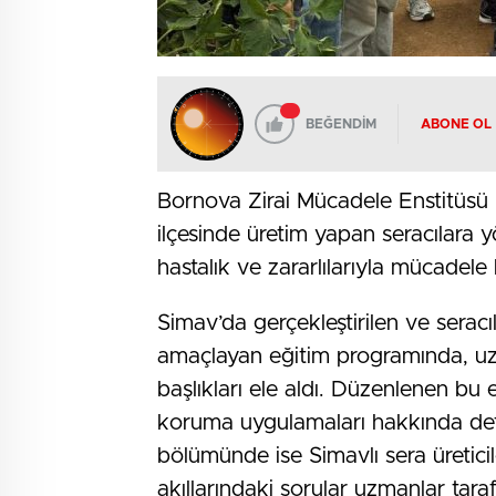
BEĞENDİM
ABONE OL
Bornova Zirai Mücadele Enstitüsü 
ilçesinde üretim yapan seracılar
hastalık ve zararlılarıyla mücadele
Simav’da gerçekleştirilen ve seracılı
amaçlayan eğitim programında, uzma
başlıkları ele aldı. Düzenlenen bu eğ
koruma uygulamaları hakkında detay
bölümünde ise Simavlı sera üreticil
akıllarındaki sorular uzmanlar tara