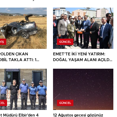
YIŞ
GÜNCEL
OLDEN ÇIKAN
EMET’TE İKİ YENİ YATIRIM:
BİL TAKLA ATTI: 1
DOĞAL YAŞAM ALANI AÇILDI,
I
HÜKÜMET KONAĞININ TEMELİ
ATILDI
CEL
GÜNCEL
t Müdürü Elbir’den 4
12 Ağustos gecesi gözünüz