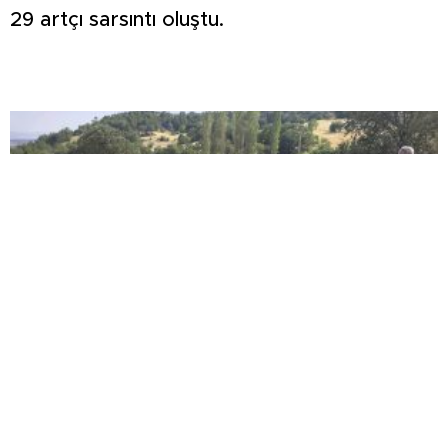
29 artçı sarsıntı oluştu.
Yangın sonrası zarar gören alanlarda hasar tespit
çalışması yapıldı