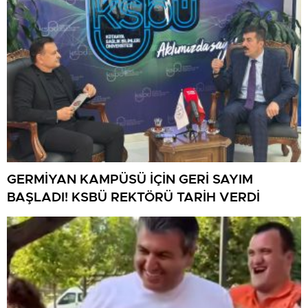
GERMİYAN KAMPÜSÜ İÇİN GERİ SAYIM
BAŞLADI! KSBÜ REKTÖRÜ TARİH VERDİ