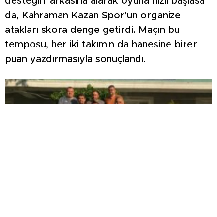
desteğini arkasına alarak oyuna hızlı başlasa
da, Kahraman Kazan Spor’un organize
atakları skora denge getirdi. Maçın bu
temposu, her iki takımın da hanesine birer
puan yazdırmasıyla sonuçlandı.
KÜTAHYA ASKF’DEN TFF’YE ÇAĞRI: ‘AMATÖR