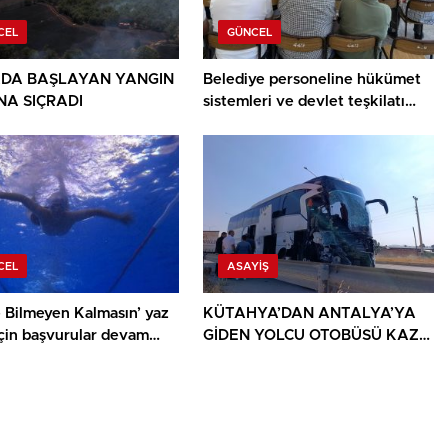
CEL
GÜNCEL
DA BAŞLAYAN YANGIN
Belediye personeline hükümet
A SIÇRADI
sistemleri ve devlet teşkilatı
anlatıldı
CEL
ASAYIŞ
 Bilmeyen Kalmasın’ yaz
KÜTAHYA’DAN ANTALYA’YA
için başvurular devam
GİDEN YOLCU OTOBÜSÜ KAZA
YAPTI: 1 ÖLÜ, 15 YARALI