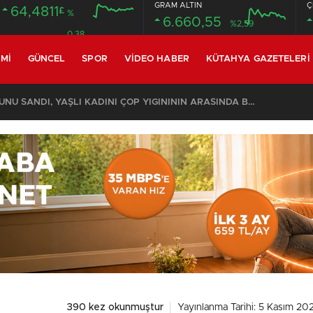
GRAM ALTIN
Ç
64,4811
£
%
6.660,55
%2,59
0.38
MI
GÜNCEL
SPOR
VIDEO HABER
KÜTAHYA GAZETELERI
KOMŞULARI ÖLDÜĞÜNÜ SANDI, YAŞLI KADINI ÇÖP YIĞINININ ARASINDA BULUNDU
390 kez okunmuştur
Yayınlanma Tarihi: 5 Kasım 20