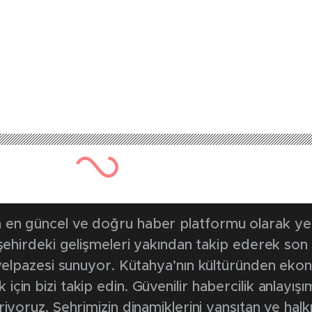
201 kez okunmuştur
Yayınlanma Tarihi: 5 Kasım 20
 yönelik denetim ya