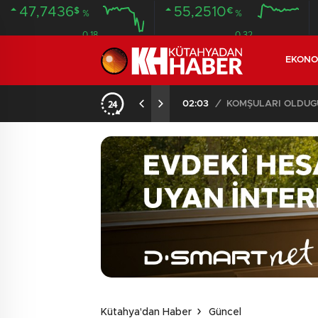
47,7436
55,2510
$
€
%
%
0.18
0.32
EKONO
İLDE 104 GÖZALTI
02:03
/
Kütahya'dan Haber
Güncel