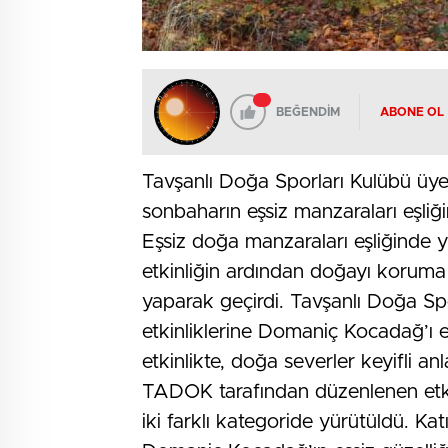
BEĞENDİM
ABONE OL
Tavşanlı Doğa Sporları Kulübü üye
sonbaharın eşsiz manzaraları eşliği
Eşsiz doğa manzaraları eşliğinde 
etkinliğin ardından doğayı koruma 
yaparak geçirdi. Tavşanlı Doğa S
etkinliklerine Domaniç Kocadağ’ı ek
etkinlikte, doğa severler keyifli anl
TADOK tarafından düzenlenen etki
iki farklı kategoride yürütüldü. Kat