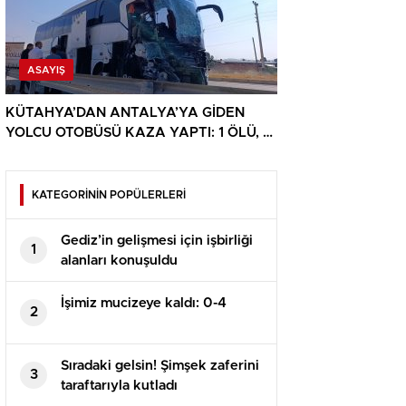
ASAYIŞ
KÜTAHYA’DAN ANTALYA’YA GİDEN
YOLCU OTOBÜSÜ KAZA YAPTI: 1 ÖLÜ, 15
YARALI
KATEGORİNİN POPÜLERLERİ
Gediz’in gelişmesi için işbirliği
1
alanları konuşuldu
İşimiz mucizeye kaldı: 0-4
2
Sıradaki gelsin! Şimşek zaferini
3
taraftarıyla kutladı