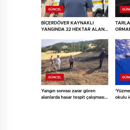
GÜNCEL
GÜN
BİÇERDÖVER KAYNAKLI
TARLA
YANGINDA 22 HEKTAR ALAN
ORMAN
YANDI
GÜNCEL
GÜN
Yangın sonrası zarar gören
‘Yüzme
alanlarda hasar tespit çalışması
okulu 
yapıldı
ediyor