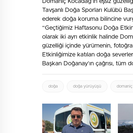
Domaniç Kocadağ’ın eşsiz güzelliği
Tavşanlı Doğa Sporları Kulübü Baş
ederek doğa koruma bilincine vurgu
“Geçtiğimiz Haftasonu Doğa Etkin
olarak iki ayrı etkinlik halinde D
güzelliği içinde yürümenin, fotoğ
Etkinliğimize katılan doğa severl
Başkan Doğanay’ın çağrısı, tüm do
doğa
doğa yürüyüşü
domaniç