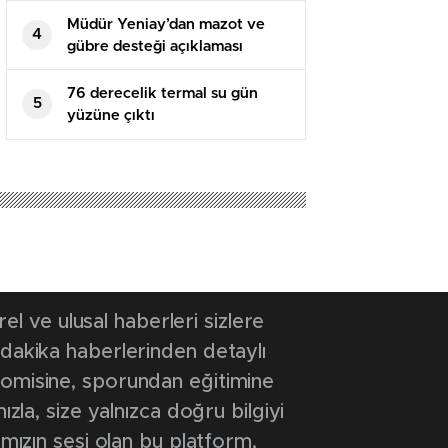
Müdür Yeniay’dan mazot ve
4
gübre desteği açıklaması
76 derecelik termal su gün
5
yüzüne çıktı
25 13:55
- Güncelleme Tarihi: 5 Kasım 2025 13:55
pıldı