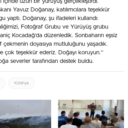
 içinde uzun bir yürüyüş gerçekleştirdi.
kanı Yavuz Doğanay, katılımcılara teşekkür
 yaptı. Doğanay, şu ifadeleri kullandı:
liğimizi, Fotoğraf Grubu ve Yürüyüş grubu
omaniç Kocadağ’da düzenledik. Sonbaharın eşsiz
raf çekmenin doyasıya mutluluğunu yaşadık.
ere çok teşekkür ederiz. Doğayı koruyun.”
ğa severler tarafından destek buldu.
Kütahya