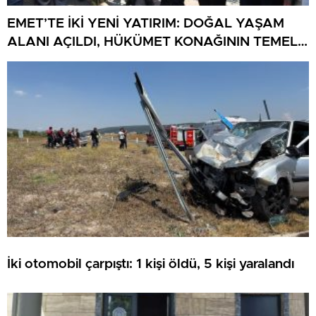
EMET’TE İKİ YENİ YATIRIM: DOĞAL YAŞAM
ALANI AÇILDI, HÜKÜMET KONAĞININ TEMELİ
ATILDI
İki otomobil çarpıştı: 1 kişi öldü, 5 kişi yaralandı