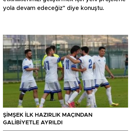
yola devam edeceğiz” diye konuştu.
ŞİMŞEK İLK HAZIRLIK MAÇINDAN
GALİBİYETLE AYRILDI