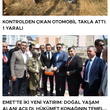
KONTROLDEN ÇIKAN OTOMOBİL TAKLA ATTI:
1 YARALI
EMET’TE İKİ YENİ YATIRIM: DOĞAL YAŞAM
ALANI AÇILDI, HÜKÜMET KONAĞININ TEMELİ