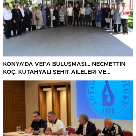
KONYA’DA VEFA BULUŞMASI… NECMETTİN
KOÇ, KÜTAHYALI ŞEHİT AİLELERİ VE
GAZİLERİ AĞIRLADI