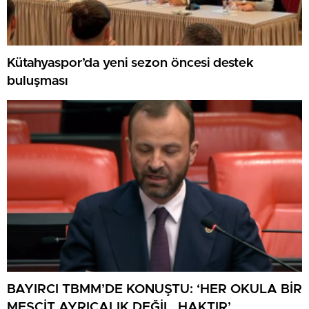
Kütahyaspor’da yeni sezon öncesi destek
buluşması
BAYIRCI TBMM’DE KONUŞTU: ‘HER OKULA BİR
MESCİT AYRICALIK DEĞİL, HAKTIR’