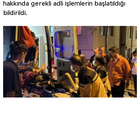
hakkında gerekli adli işlemlerin başlatıldığı
bildirildi.
KOMŞULARI ÖLDÜĞÜNÜ SANDI, YAŞLI KADINI
ÇÖP YIĞINININ ARASINDA BULUNDU