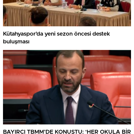
Kütahyaspor’da yeni sezon öncesi destek
buluşması
BAYIRCI TBMM’DE KONUŞTU: ‘HER OKULA BİR