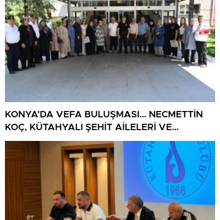
KONYA’DA VEFA BULUŞMASI… NECMETTİN
KOÇ, KÜTAHYALI ŞEHİT AİLELERİ VE
GAZİLERİ AĞIRLADI