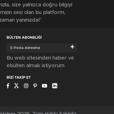
ASAYIŞ
Kardeşlerin kavgası kanlı bitti: Yengesini
öldürdü, abisini ağır yaraladı
ASAYIŞ
3 ARACIN KARIŞTIĞI KAZADA 4 KİŞİ
YARALANDI: O ANLAR ARAÇ
KAMERASINA YANSIDI