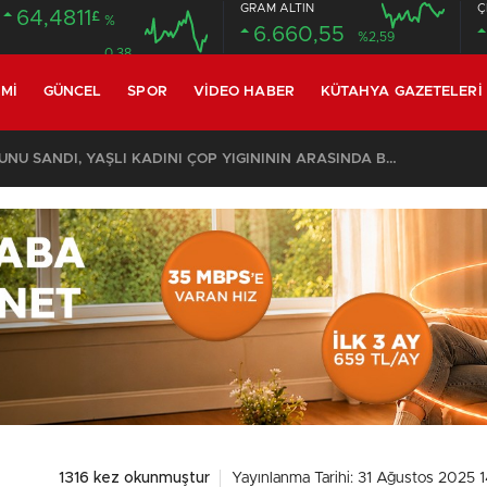
GRAM ALTIN
Ç
64,4811
£
%
6.660,55
%2,59
0.38
MI
GÜNCEL
SPOR
VIDEO HABER
KÜTAHYA GAZETELERI
KOMŞULARI ÖLDÜĞÜNÜ SANDI, YAŞLI KADINI ÇÖP YIĞINININ ARASINDA BULUNDU
1316 kez okunmuştur
Yayınlanma Tarihi: 31 Ağustos 2025 