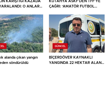
CIN KARIŞTIĞI KAZADA
KÜTAHYA ASKF’DEN TFF’YE
İ YARALANDI: O ANLAR
ÇAĞRI: ‘AMATÖR FUTBOL
KAMERASINA YANSIDI
SAHİPSİZ DEĞİLDİR’
CEL
GÜNCEL
ık alanda çıkan yangın
BİÇERDÖVER KAYNAKLI
den söndürüldü
YANGINDA 22 HEKTAR ALAN
YANDI