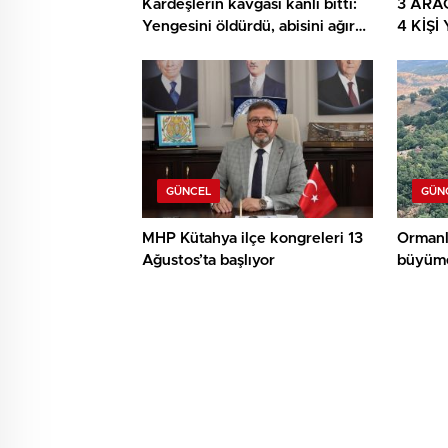
Kardeşlerin kavgası kanlı bitti:
3 ARA
Yengesini öldürdü, abisini ağır
4 KİŞ
yaraladı
ARAÇ 
GÜNCEL
GÜN
MHP Kütahya ilçe kongreleri 13
Ormanl
Ağustos’ta başlıyor
büyüme