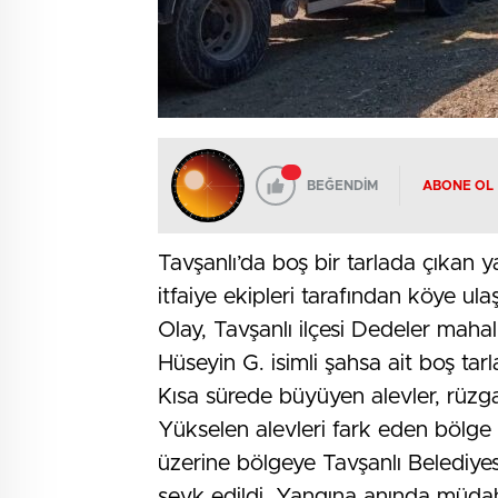
BEĞENDİM
ABONE OL
Tavşanlı’da boş bir tarlada çıkan y
itfaiye ekipleri tarafından köye ula
Olay, Tavşanlı ilçesi Dedeler mahal
Hüseyin G. isimli şahsa ait boş ta
Kısa sürede büyüyen alevler, rüzgar
Yükselen alevleri fark eden bölge h
üzerine bölgeye Tavşanlı Belediyesi
sevk edildi. Yangına anında müdah