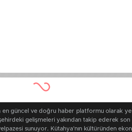
662 kez okunmuştur
Yayınlanma Tarihi: 31 Ağustos 2025 
okolü Zafer Bayram
da buluştu