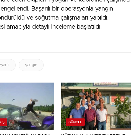
engellendi. Başarılı bir operasyonla yangın
öndürüldü ve soğutma çalışmaları yapıldı.
si amacıyla detaylı inceleme başlatıldı.
vşanlı
yangın
YIŞ
GÜNCEL