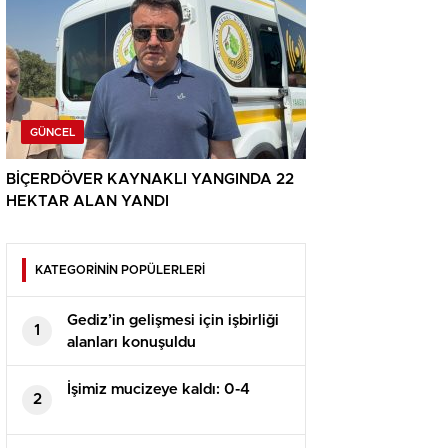
GÜNCEL
BİÇERDÖVER KAYNAKLI YANGINDA 22
HEKTAR ALAN YANDI
KATEGORİNİN POPÜLERLERİ
Gediz’in gelişmesi için işbirliği
1
alanları konuşuldu
İşimiz mucizeye kaldı: 0-4
2