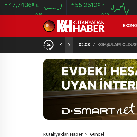
47,7436
55,2510
$
€
%
%
0.18
0.32
EKONO
İLDE 104 GÖZALTI
02:03
/
Kütahya'dan Haber
Güncel