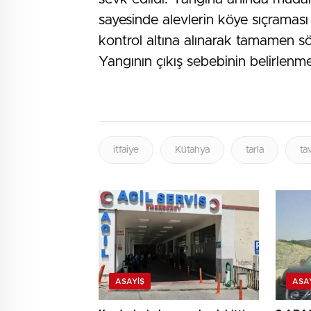
sayesinde alevlerin köye sıçraması 
kontrol altına alınarak tamamen s
Yangının çıkış sebebinin belirlenme
itfaiye
Kütahya
tarla
ta
ASAYIŞ
ASA