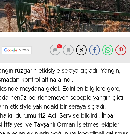
0
News
angın rüzgarın etkisiyle seraya sıçradı. Yangın,
şmadan kontrol altına alındı.
lesinde meydana geldi. Edinilen bilgilere göre,
rlada henüz belirlenemeyen sebeple yangın çıktı.
ın etkisiyle yakındaki bir seraya sıçradı.
alkı, durumu 112 Acil Servis’e bildirdi. İhbar
 İtfaiyesi ve Tavşanlı Orman İşletmesi ekipleri
ale eden ekiplerin yoğun ve koordineli çalışması