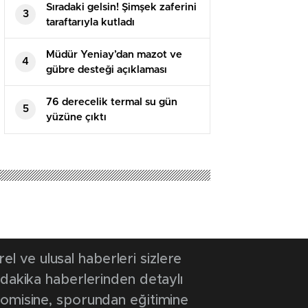
Sıradaki gelsin! Şimşek zaferini
3
taraftarıyla kutladı
Müdür Yeniay’dan mazot ve
4
gübre desteği açıklaması
76 derecelik termal su gün
5
yüzüne çıktı
14:21
- Güncelleme Tarihi: 31 Ağustos 2025 14:21
ı