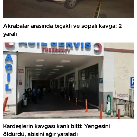
Akrabalar arasında bıçaklı ve sopalı kavga: 2
yaralı
Kardeşlerin kavgası kanlı bitti: Yengesini
öldürdü, abisini ağır yaraladı