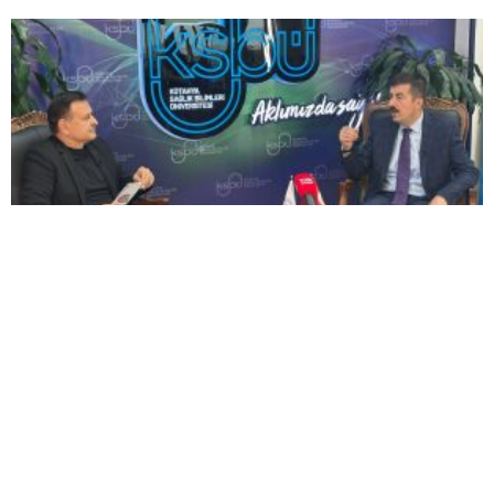
GERMİYAN KAMPÜSÜ İÇİN GERİ SAYIM
BAŞLADI! KSBÜ REKTÖRÜ TARİH VERDİ