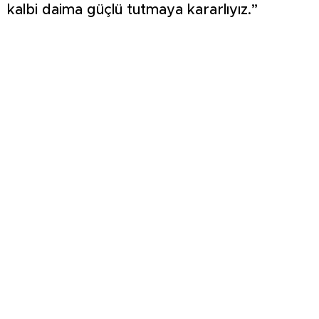
kalbi daima güçlü tutmaya kararlıyız.”
3 ARACIN KARIŞTIĞI KAZADA 4 KİŞİ
YARALANDI: O ANLAR ARAÇ KAMERASINA
YANSIDI