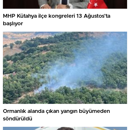
MHP Kütahya ilçe kongreleri 13 Ağustos’ta
başlıyor
Ormanlık alanda çıkan yangın büyümeden
söndürüldü