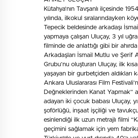
Kütahya’nın Tavşanlı ilçesinde 19
yılında, ilkokul sıralarındayken kö
Tepecik beldesinde arkadaşı İsmai
yapmaya çalışan Uluçay, 3 yıl uğ
filminde de anlattığı gibi bir ahır
Arkadaşları İsmail Mutlu ve Şerif
Grubu’nu oluşturan Uluçay, ilk kıs
yaşayan bir gurbetçiden aldıkları k
Ankara Uluslararası Film Festivali’
Değneklerinden Kanat Yapmak” adlı
adayan iki çocuk babası Uluçay, yı
şoförlüğü, inşaat işçiliği ve tavuk
esinlendiği ilk uzun metrajlı fil
geçimini sağlamak için yem fabrik