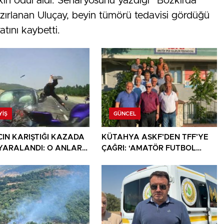
kın ödül aldı. Senaryosunu yazdığı “Bozkırda
zırlanan Uluçay, beyin tümörü tedavisi gördüğü
tını kaybetti.
YIŞ
GÜNCEL
CIN KARIŞTIĞI KAZADA
KÜTAHYA ASKF’DEN TFF’YE
İ YARALANDI: O ANLAR
ÇAĞRI: ‘AMATÖR FUTBOL
KAMERASINA YANSIDI
SAHİPSİZ DEĞİLDİR’