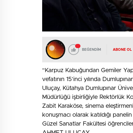
BEĞENDİM
ABONE OL
“Karpuz Kabuğundan Gemiler Yapm
vefatının 15’inci yılında Dumlupına
Uluçay, Kütahya Dumlupınar Ünivers
Müdürlüğü işbirliğiyle Rektörlük 
Zabit Karaköse, sinema eleştirmenl
konuşmacı olarak katıldığı panel
Güzel Sanatlar Fakültesi öğrencileri
AHMET ULUÇAY