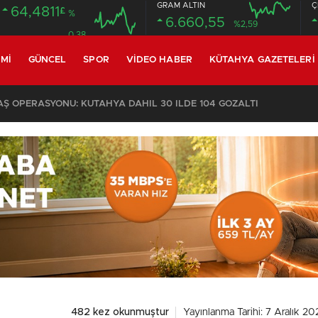
GRAM ALTIN
Ç
64,4811
£
%
6.660,55
%2,59
0.38
MI
GÜNCEL
SPOR
VIDEO HABER
KÜTAHYA GAZETELERI
 OPERASYONU: KÜTAHYA DAHİL 30 İLDE 104 GÖZALTI
482 kez okunmuştur
Yayınlanma Tarihi: 7 Aralık 20