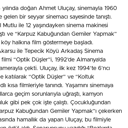
54 yılında doğan Ahmet Uluçay, sinemayla 1960
ye gelen bir seyyar sinemacı sayesinde tanıştı.
l Mutlu ile 12 yaşındayken sinema makinesi
raştı ve “Karpuz Kabuğundan Gemiler Yapmak”
da köy halkına film göstermeye başladı.
 Akarsu ile Tepecik Köyü Arkadaş Sinema
a filmi “Optik Düşler”i, 1992’de Almanya’da
amerayla çekti. Uluçay, ilk kez 1994’te 6’ncı
ne katılarak “Optik Düşler” ve “Koltuk
 kısa filmleriyle tanındı. Yaşamını sinemaya
llarca geçim sorunlarıyla uğraştı, kamyon
çuluk gibi pek çok işte çalıştı. Çocukluğundan
mi “Karpuz Kabuğundan Gemiler Yapmak”ı çekerken
asında hamallık da yapan Uluçay, bu filmiyle