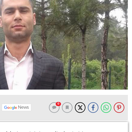
0
News
ecilerinden Mehmet Akçaoğlu, bir süredir tedavi