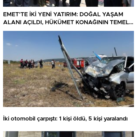
EMET’TE İKİ YENİ YATIRIM: DOĞAL YAŞAM
ALANI AÇILDI, HÜKÜMET KONAĞININ TEMELİ
ATILDI
İki otomobil çarpıştı: 1 kişi öldü, 5 kişi yaralandı