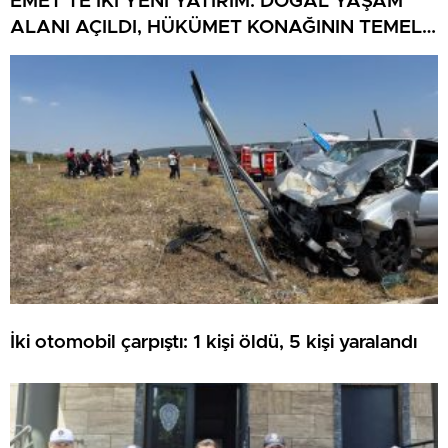
EMET’TE İKİ YENİ YATIRIM: DOĞAL YAŞAM
ALANI AÇILDI, HÜKÜMET KONAĞININ TEMELİ
ATILDI
İki otomobil çarpıştı: 1 kişi öldü, 5 kişi yaralandı