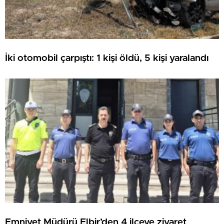
İki otomobil çarpıştı: 1 kişi öldü, 5 kişi yaralandı
Emniyet Müdürü Elbir’den 4 ilçeye ziyaret