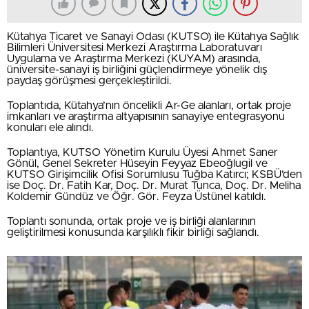
Kütahya Ticaret ve Sanayi Odası (KUTSO) ile Kütahya Sağlık
Bilimleri Üniversitesi Merkezi Araştırma Laboratuvarı
Uygulama ve Araştırma Merkezi (KUYAM) arasında,
üniversite-sanayi iş birliğini güçlendirmeye yönelik dış
paydaş görüşmesi gerçekleştirildi.
Toplantıda, Kütahya’nın öncelikli Ar-Ge alanları, ortak proje
imkanları ve araştırma altyapısının sanayiye entegrasyonu
konuları ele alındı.
Toplantıya, KUTSO Yönetim Kurulu Üyesi Ahmet Saner
Gönül, Genel Sekreter Hüseyin Feyyaz Ebeoğlugil ve
KUTSO Girişimcilik Ofisi Sorumlusu Tuğba Katırcı; KSBÜ’den
ise Doç. Dr. Fatih Kar, Doç. Dr. Murat Tunca, Doç. Dr. Meliha
Koldemir Gündüz ve Öğr. Gör. Feyza Üstünel katıldı.
Toplantı sonunda, ortak proje ve iş birliği alanlarının
geliştirilmesi konusunda karşılıklı fikir birliği sağlandı.