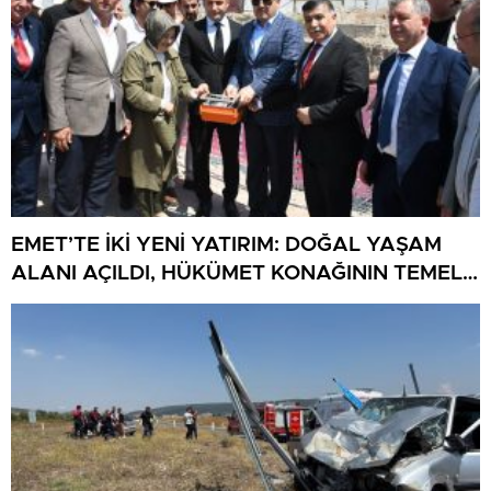
EMET’TE İKİ YENİ YATIRIM: DOĞAL YAŞAM
ALANI AÇILDI, HÜKÜMET KONAĞININ TEMELİ
ATILDI