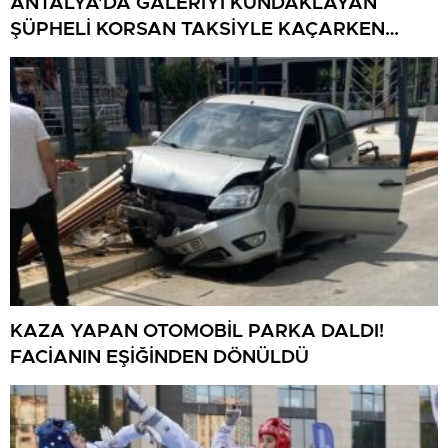
ANTALYA’DA GALERİYİ KUNDAKLAYAN
ŞÜPHELİ KORSAN TAKSİYLE KAÇARKEN
KÜTAHYA’DA YAKALANDI
KAZA YAPAN OTOMOBİL PARKA DALDI!
FACİANIN EŞİĞİNDEN DÖNÜLDÜ