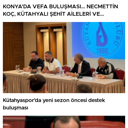
KONYA’DA VEFA BULUŞMASI… NECMETTİN
KOÇ, KÜTAHYALI ŞEHİT AİLELERİ VE
GAZİLERİ AĞIRLADI
Kütahyaspor’da yeni sezon öncesi destek
buluşması