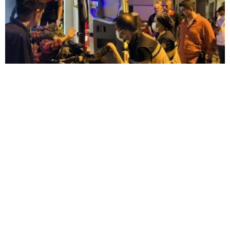
KOMŞULARI ÖLDÜĞÜNÜ SANDI, YAŞLI KADINI
ÇÖP YIĞINININ ARASINDA BULUNDU