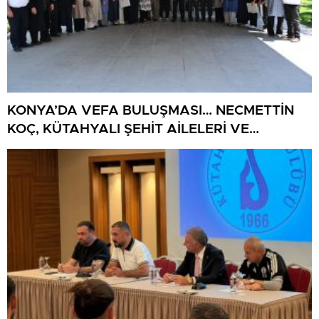
KONYA’DA VEFA BULUŞMASI… NECMETTİN
KOÇ, KÜTAHYALI ŞEHİT AİLELERİ VE
GAZİLERİ AĞIRLADI