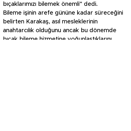
bıçaklarımızı bilemek önemli” dedi.
Bileme işinin arefe gününe kadar süreceğini
belirten Karakaş, asıl mesleklerinin
anahtarcılık olduğunu ancak bu dönemde
bıçak bileme hizmetine yoğunlaştıklarını
söyledi. Bir bıçak bileme ücretinin 35 lira
olduğunu ifade eden Karakaş, her bıçağın
bileme sonrası kağıt testine tabi tutulduğunu
anlatarak, “Gördüğünüz gibi bıçakları
biledikten sonra her bıçağın bir testi vardır.
Onu da uyguluyoruz. Elimize aldığımız her
bıçağı, bir kağıt testinden geçiririz. Kağıdı
hoplatarak keseriz. Bu şekilde müşteriye
verdiği paranın hakkını verdiğimizi
hissettiririz. Gönül rahatlığıyla bıçağını teslim