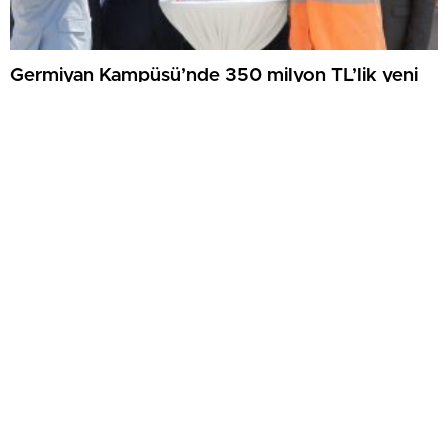
Germiyan Kampüsü’nde 350 milyon TL’lik yeni
yaşam alanının temeli atıldı
Hisarcık Devlet Hastanesi’nde dahiliye uzmanı
göreve başladı