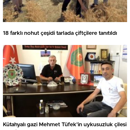
18 farklı nohut çeşidi tarlada çiftçilere tanıtıldı
Kütahyalı gazi Mehmet Tüfek’in uykusuzluk çilesi