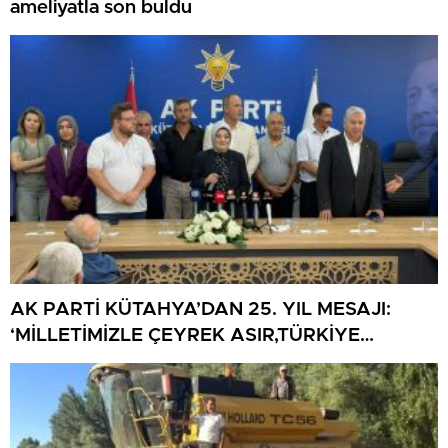
ameliyatla son buldu
AK PARTİ KÜTAHYA’DAN 25. YIL MESAJI:
‘MİLLETİMİZLE ÇEYREK ASIR,TÜRKİYE
GELECEĞE HAZIR’