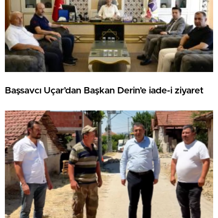
Başsavcı Uçar’dan Başkan Derin’e iade-i ziyaret