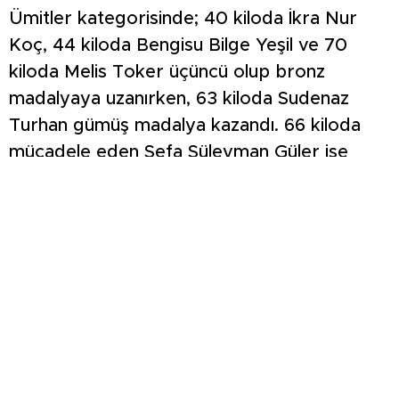
Ümitler kategorisinde; 40 kiloda İkra Nur
Koç, 44 kiloda Bengisu Bilge Yeşil ve 70
kiloda Melis Toker üçüncü olup bronz
madalyaya uzanırken, 63 kiloda Sudenaz
Turhan gümüş madalya kazandı. 66 kiloda
mücadele eden Sefa Süleyman Güler ise
şampiyon olarak altın madalyanın sahibi oldu.
Kütahya Belediyespor Kulübü, elde edilen
başarı nedeniyle sporcuları, antrenörleri ve
teknik ekibi kutlayarak başarılarının devamını
diledi.