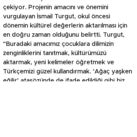
çekiyor. Projenin amacını ve önemini
vurgulayan İsmail Turgut, okul öncesi
dönemin kültürel değerlerin aktarılması için
en doğru zaman olduğunu belirtti. Turgut,
“Buradaki amacımız çocuklara dilimizin
zenginliklerini tanıtmak, kültürümüzü
aktarmak, yeni kelimeler öğretmek ve
Türkçemizi güzel kullandırmak. ‘Ağaç yaşken
eğilir’ atasözünde de ifade edildiği gibi biz
de küçük yaştaki çocuklarımızla buluşup bu
değerleri kazandırmaya çalışıyoruz”
ifadelerini kullandı. Ziyaret edilen okullarda
sadece kitap okunmakla kalınmıyor, aynı
zamanda kelime hazinesini geliştiren çeşitli
oyunlar da oynanıyor. İsmail Turgut, yüzlerce